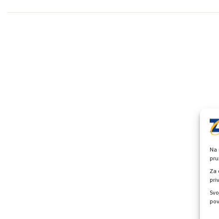
Na 
pru
Za 
pri
Svo
pov