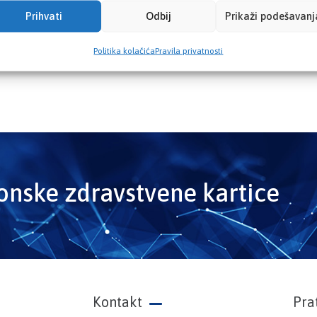
Prihvati
Odbij
Prikaži podešavanj
Politika kolačića
Pravila privatnosti
ronske zdravstvene kartice
Kontakt
Pra