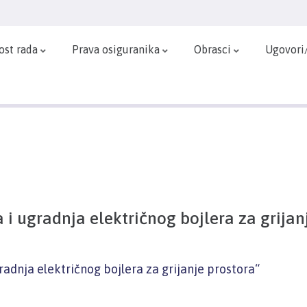
ost rada
Prava osiguranika
Obrasci
Ugovori
 ugradnja električnog bojlera za grijan
adnja električnog bojlera za grijanje prostora“