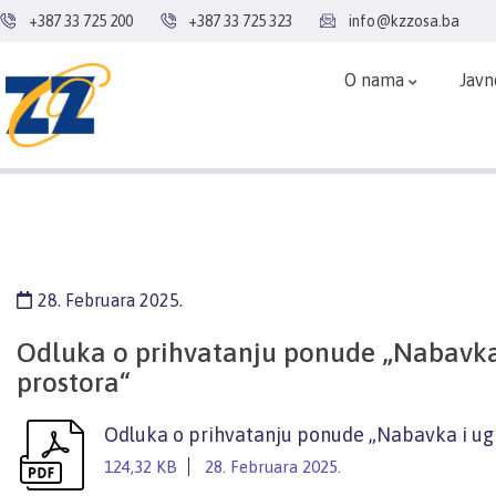
+387 33 725 200
+387 33 725 323
info@kzzosa.ba
O nama
Javn
28. Februara 2025.
Odluka o prihvatanju ponude „Nabavka i
prostora“
Odluka o prihvatanju ponude „Nabavka i ugr
124,32 KB
28. Februara 2025.