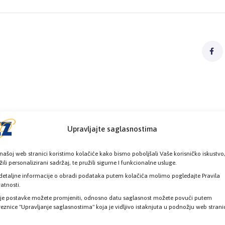
Upravljajte saglasnostima
našoj web stranici koristimo kolačiće kako bismo poboljšali Vaše korisničko iskustvo
žili personalizirani sadržaj, te pružili sigurne I funkcionalne usluge.
detaljne informacije o obradi podataka putem kolačića molimo pogledajte Pravila
vatnosti.
je postavke možete promjeniti, odnosno datu saglasnost možete povući putem
eznice "Upravljanje saglasnostima" koja je vidljivo istaknjuta u podnožju web strani