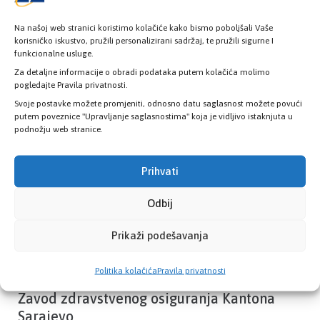
Na našoj web stranici koristimo kolačiće kako bismo poboljšali Vaše
korisničko iskustvo, pružili personalizirani sadržaj, te pružili sigurne I
funkcionalne usluge.
Provjerite status vaše elektronske
zdravstvene kartice
Za detaljne informacije o obradi podataka putem kolačića molimo
pogledajte Pravila privatnosti.
Svoje postavke možete promjeniti, odnosno datu saglasnost možete povući
putem poveznice "Upravljanje saglasnostima" koja je vidljivo istaknjuta u
PROVJERITE STATUS
podnožju web stranice.
Prihvati
Odbij
Prikaži podešavanja
Politika kolačića
Pravila privatnosti
Zavod zdravstvenog osiguranja Kantona
Sarajevo