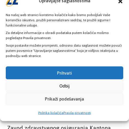
Upravljajte saglasnostima
Na našoj web stranici koristimo kolačiće kako bismo poboljšali Vaše
korisničko iskustvo, pružili personalizirani sadržaj, te pružili sigurne I
funkcionalne usluge.
Provjerite status vaše elektronske
Za detaljne informacije o obradi podataka putem kolačića molimo
zdravstvene kartice
pogledajte Pravila privatnosti.
Svoje postavke možete promjeniti, odnosno datu saglasnost možete povući
putem poveznice "Upravljanje saglasnostima" koja je vidljivo istaknjuta u
PROVJERITE STATUS
podnožju web stranice.
Prihvati
Odbij
Prikaži podešavanja
Politika kolačića
Pravila privatnosti
Zavod zdravstvenog osiguranja Kantona