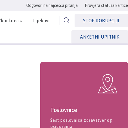
Odgovori na najčešća pitanja
Provjera statusa kartice
/konkursi
Lijekovi
STOP KORUPCIJI
ANKETNI UPITNIK
Poslovnice
Šest poslovnica zdravstvenog
osiguranja