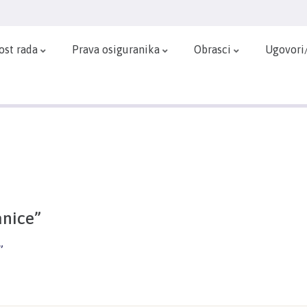
ost rada
Prava osiguranika
Obrasci
Ugovori
anice”
”