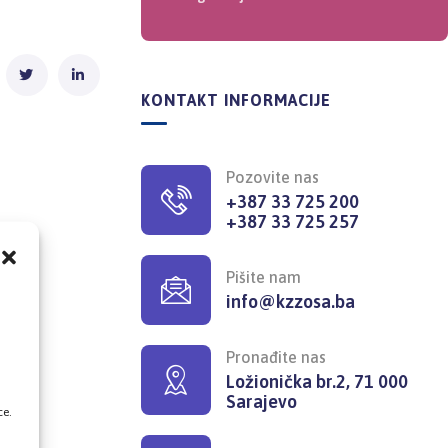
KONTAKT INFORMACIJE
Pozovite nas
+387 33 725 200
+387 33 725 257
Pišite nam
info@kzzosa.ba
,
Pronađite nas
Ložionička br.2, 71 000
Sarajevo
ce.