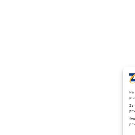
Na 
pru
Za 
pri
Svo
pov