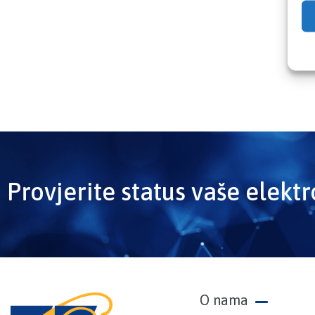
Provjerite status vaše elekt
O nama