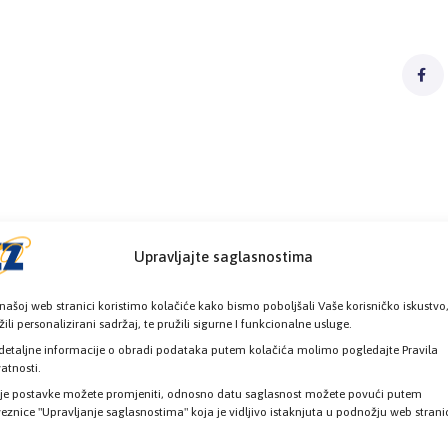
Upravljajte saglasnostima
našoj web stranici koristimo kolačiće kako bismo poboljšali Vaše korisničko iskustvo
žili personalizirani sadržaj, te pružili sigurne I funkcionalne usluge.
detaljne informacije o obradi podataka putem kolačića molimo pogledajte Pravila
vatnosti.
je postavke možete promjeniti, odnosno datu saglasnost možete povući putem
eznice "Upravljanje saglasnostima" koja je vidljivo istaknjuta u podnožju web strani