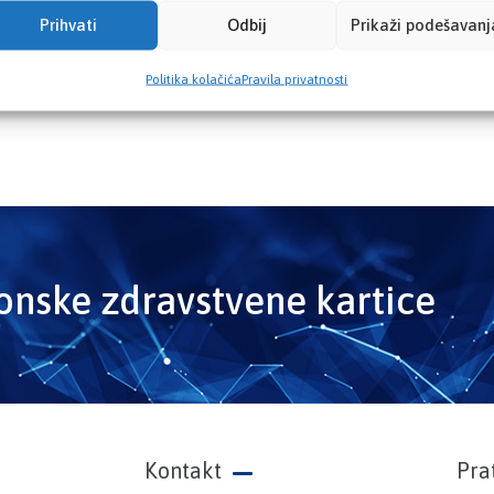
Prihvati
Odbij
Prikaži podešavanj
Politika kolačića
Pravila privatnosti
ronske zdravstvene kartice
Kontakt
Pra