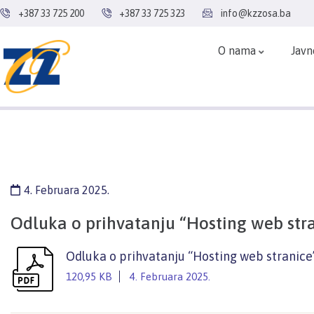
+387 33 725 200
+387 33 725 323
info@kzzosa.ba
O nama
Javn
4. Februara 2025.
Odluka o prihvatanju “Hosting web str
Odluka o prihvatanju “Hosting web stranice
120,95 KB
4. Februara 2025.