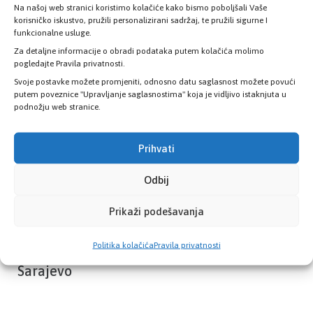
Na našoj web stranici koristimo kolačiće kako bismo poboljšali Vaše
Provjerite status vaše elektronske
korisničko iskustvo, pružili personalizirani sadržaj, te pružili sigurne I
zdravstvene kartice
funkcionalne usluge.
Za detaljne informacije o obradi podataka putem kolačića molimo
pogledajte Pravila privatnosti.
PROVJERITE STATUS
Svoje postavke možete promjeniti, odnosno datu saglasnost možete povući
putem poveznice "Upravljanje saglasnostima" koja je vidljivo istaknjuta u
podnožju web stranice.
Prihvati
Odbij
Prikaži podešavanja
Politika kolačića
Pravila privatnosti
Zavod zdravstvenog osiguranja Kantona
Sarajevo