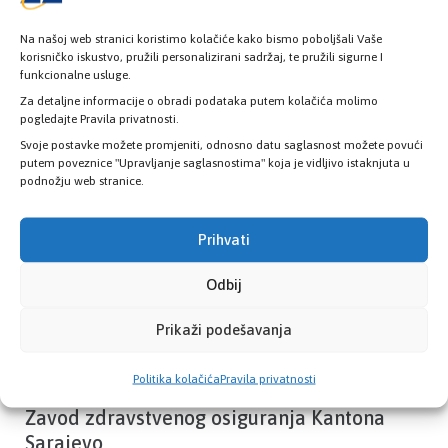
Na našoj web stranici koristimo kolačiće kako bismo poboljšali Vaše
korisničko iskustvo, pružili personalizirani sadržaj, te pružili sigurne I
funkcionalne usluge.
Provjerite status vaše elektronske
zdravstvene kartice
Za detaljne informacije o obradi podataka putem kolačića molimo
pogledajte Pravila privatnosti.
Svoje postavke možete promjeniti, odnosno datu saglasnost možete povući
putem poveznice "Upravljanje saglasnostima" koja je vidljivo istaknjuta u
PROVJERITE STATUS
podnožju web stranice.
Prihvati
Odbij
Prikaži podešavanja
Politika kolačića
Pravila privatnosti
Zavod zdravstvenog osiguranja Kantona
Sarajevo