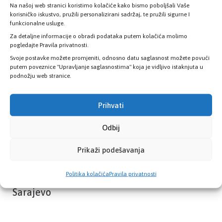
Na našoj web stranici koristimo kolačiće kako bismo poboljšali Vaše
Provjerite status vaše elektronske
korisničko iskustvo, pružili personalizirani sadržaj, te pružili sigurne I
zdravstvene kartice
funkcionalne usluge.
Za detaljne informacije o obradi podataka putem kolačića molimo
pogledajte Pravila privatnosti.
PROVJERITE STATUS
Svoje postavke možete promjeniti, odnosno datu saglasnost možete povući
putem poveznice "Upravljanje saglasnostima" koja je vidljivo istaknjuta u
podnožju web stranice.
Prihvati
Odbij
Prikaži podešavanja
Politika kolačića
Pravila privatnosti
Zavod zdravstvenog osiguranja Kantona
Sarajevo