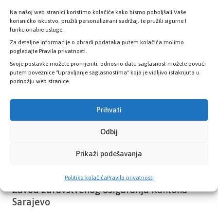
Na našoj web stranici koristimo kolačiće kako bismo poboljšali Vaše
korisničko iskustvo, pružili personalizirani sadržaj, te pružili sigurne I
Provjerite status vaše elektronske
funkcionalne usluge.
zdravstvene kartice
Za detaljne informacije o obradi podataka putem kolačića molimo
pogledajte Pravila privatnosti.
Svoje postavke možete promjeniti, odnosno datu saglasnost možete povući
PROVJERITE STATUS
putem poveznice "Upravljanje saglasnostima" koja je vidljivo istaknjuta u
podnožju web stranice.
Prihvati
Odbij
Prikaži podešavanja
Politika kolačića
Pravila privatnosti
Zavod zdravstvenog osiguranja Kantona
Sarajevo