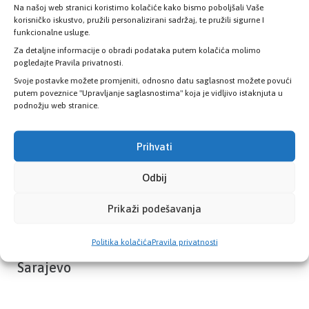
Na našoj web stranici koristimo kolačiće kako bismo poboljšali Vaše
Provjerite status vaše elektronske
korisničko iskustvo, pružili personalizirani sadržaj, te pružili sigurne I
zdravstvene kartice
funkcionalne usluge.
Za detaljne informacije o obradi podataka putem kolačića molimo
pogledajte Pravila privatnosti.
PROVJERITE STATUS
Svoje postavke možete promjeniti, odnosno datu saglasnost možete povući
putem poveznice "Upravljanje saglasnostima" koja je vidljivo istaknjuta u
podnožju web stranice.
Prihvati
Odbij
Prikaži podešavanja
Politika kolačića
Pravila privatnosti
Zavod zdravstvenog osiguranja Kantona
Sarajevo