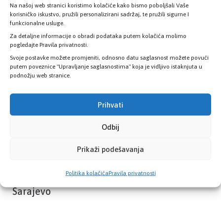
Na našoj web stranici koristimo kolačiće kako bismo poboljšali Vaše
Provjerite status vaše elektronske
korisničko iskustvo, pružili personalizirani sadržaj, te pružili sigurne I
zdravstvene kartice
funkcionalne usluge.
Za detaljne informacije o obradi podataka putem kolačića molimo
pogledajte Pravila privatnosti.
PROVJERITE STATUS
Svoje postavke možete promjeniti, odnosno datu saglasnost možete povući
putem poveznice "Upravljanje saglasnostima" koja je vidljivo istaknjuta u
podnožju web stranice.
Prihvati
Odbij
Prikaži podešavanja
Politika kolačića
Pravila privatnosti
Zavod zdravstvenog osiguranja Kantona
Sarajevo