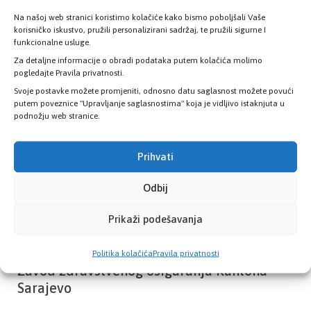
Na našoj web stranici koristimo kolačiće kako bismo poboljšali Vaše
korisničko iskustvo, pružili personalizirani sadržaj, te pružili sigurne I
Provjerite status vaše elektronske
funkcionalne usluge.
zdravstvene kartice
Za detaljne informacije o obradi podataka putem kolačića molimo
pogledajte Pravila privatnosti.
Svoje postavke možete promjeniti, odnosno datu saglasnost možete povući
PROVJERITE STATUS
putem poveznice "Upravljanje saglasnostima" koja je vidljivo istaknjuta u
podnožju web stranice.
Prihvati
Odbij
Prikaži podešavanja
Politika kolačića
Pravila privatnosti
Zavod zdravstvenog osiguranja Kantona
Sarajevo