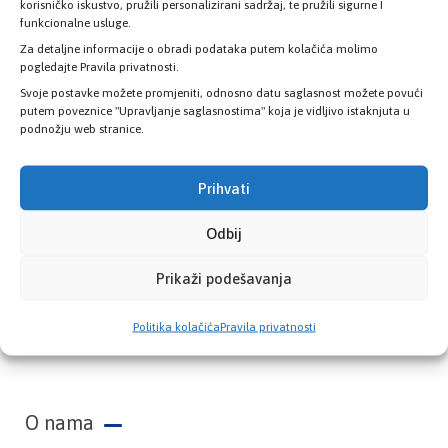
zdravstvene kartice
korisničko iskustvo, pružili personalizirani sadržaj, te pružili sigurne I
funkcionalne usluge.
Za detaljne informacije o obradi podataka putem kolačića molimo
PROVJERITE STATUS
pogledajte Pravila privatnosti.
Svoje postavke možete promjeniti, odnosno datu saglasnost možete povući
putem poveznice "Upravljanje saglasnostima" koja je vidljivo istaknjuta u
podnožju web stranice.
Prihvati
Odbij
Prikaži podešavanja
Zavod zdravstvenog osiguranja Kantona
Politika kolačića
Pravila privatnosti
Sarajevo
O nama