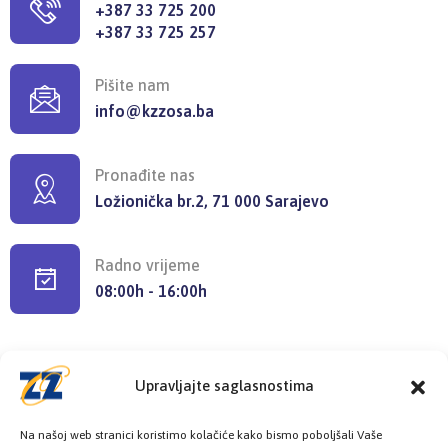
+387 33 725 200
+387 33 725 257
Pišite nam
info@kzzosa.ba
Pronađite nas
Ložionička br.2, 71 000 Sarajevo
Radno vrijeme
08:00h - 16:00h
Upravljajte saglasnostima
Provjerite status vaše elektronske
Na našoj web stranici koristimo kolačiće kako bismo poboljšali Vaše