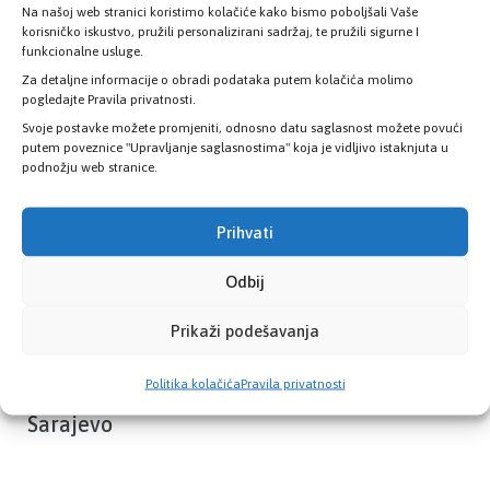
Na našoj web stranici koristimo kolačiće kako bismo poboljšali Vaše
Provjerite status vaše elektronske
korisničko iskustvo, pružili personalizirani sadržaj, te pružili sigurne I
zdravstvene kartice
funkcionalne usluge.
Za detaljne informacije o obradi podataka putem kolačića molimo
pogledajte Pravila privatnosti.
PROVJERITE STATUS
Svoje postavke možete promjeniti, odnosno datu saglasnost možete povući
putem poveznice "Upravljanje saglasnostima" koja je vidljivo istaknjuta u
podnožju web stranice.
Prihvati
Odbij
Prikaži podešavanja
Politika kolačića
Pravila privatnosti
Zavod zdravstvenog osiguranja Kantona
Sarajevo