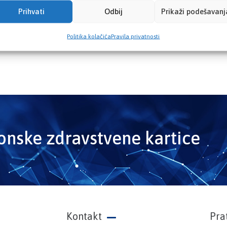
Prihvati
Odbij
Prikaži podešavanj
Politika kolačića
Pravila privatnosti
ronske zdravstvene kartice
Kontakt
Pra