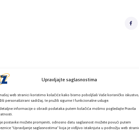
Upravljajte saglasnostima
našoj web stranici koristimo kolačiće kako bismo poboljšali Vaše korisničko iskustvo
žili personalizirani sadržaj, te pružili sigurne I funkcionalne usluge.
detaljne informacije o obradi podataka putem kolačića molimo pogledajte Pravila
vatnosti.
je postavke možete promjeniti, odnosno datu saglasnost možete povući putem
eznice "Upravljanje saglasnostima" koja je vidljivo istaknjuta u podnožju web strani