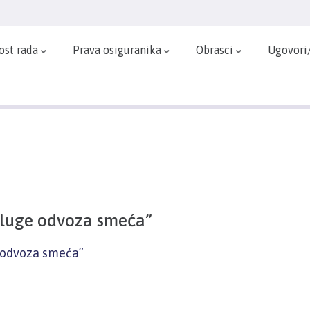
ost rada
Prava osiguranika
Obrasci
Ugovori
sluge odvoza smeća”
e odvoza smeća”