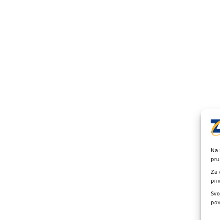
Na 
pru
Za 
pri
Svo
pov