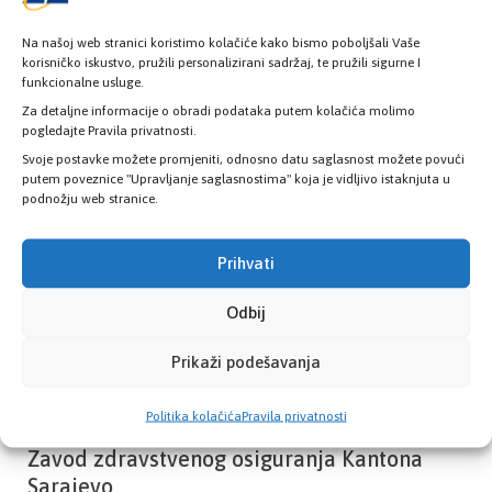
Na našoj web stranici koristimo kolačiće kako bismo poboljšali Vaše
korisničko iskustvo, pružili personalizirani sadržaj, te pružili sigurne I
funkcionalne usluge.
Provjerite status vaše elektronske
zdravstvene kartice
Za detaljne informacije o obradi podataka putem kolačića molimo
pogledajte Pravila privatnosti.
Svoje postavke možete promjeniti, odnosno datu saglasnost možete povući
putem poveznice "Upravljanje saglasnostima" koja je vidljivo istaknjuta u
PROVJERITE STATUS
podnožju web stranice.
Prihvati
Odbij
Prikaži podešavanja
Politika kolačića
Pravila privatnosti
Zavod zdravstvenog osiguranja Kantona
Sarajevo