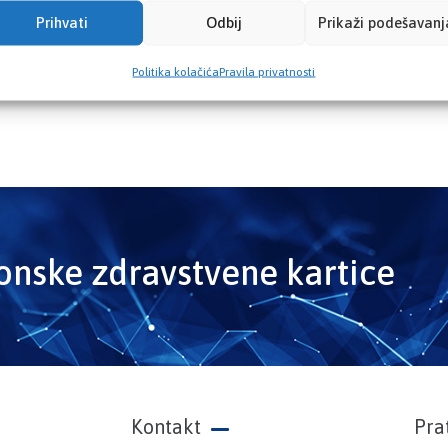
Prihvati
Odbij
Prikaži podešavanj
Politika kolačića
Pravila privatnosti
ronske zdravstvene kartice
Kontakt
Pra