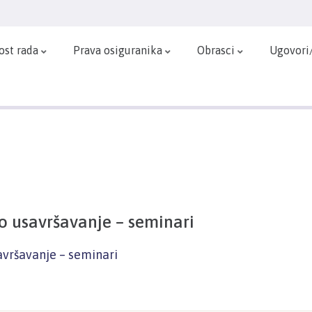
ost rada
Prava osiguranika
Obrasci
Ugovori
o usavršavanje – seminari
avršavanje – seminari