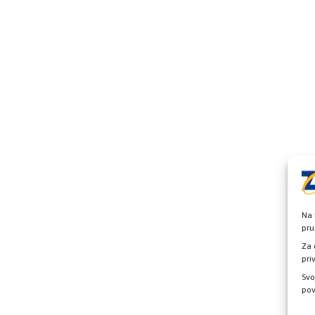
Na 
pru
Za 
pri
Svo
pov