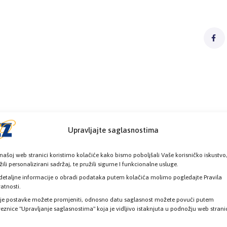
Upravljajte saglasnostima
našoj web stranici koristimo kolačiće kako bismo poboljšali Vaše korisničko iskustvo
žili personalizirani sadržaj, te pružili sigurne I funkcionalne usluge.
detaljne informacije o obradi podataka putem kolačića molimo pogledajte Pravila
vatnosti.
je postavke možete promjeniti, odnosno datu saglasnost možete povući putem
eznice "Upravljanje saglasnostima" koja je vidljivo istaknjuta u podnožju web strani