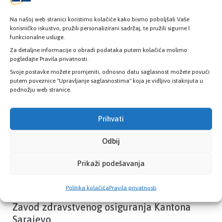
Na našoj web stranici koristimo kolačiće kako bismo poboljšali Vaše
korisničko iskustvo, pružili personalizirani sadržaj, te pružili sigurne I
funkcionalne usluge.
Provjerite status vaše elektronske
zdravstvene kartice
Za detaljne informacije o obradi podataka putem kolačića molimo
pogledajte Pravila privatnosti.
Svoje postavke možete promjeniti, odnosno datu saglasnost možete povući
putem poveznice "Upravljanje saglasnostima" koja je vidljivo istaknjuta u
PROVJERITE STATUS
podnožju web stranice.
Prihvati
Odbij
Prikaži podešavanja
Politika kolačića
Pravila privatnosti
Zavod zdravstvenog osiguranja Kantona
Sarajevo