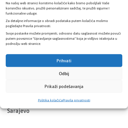
Na našoj web stranici koristimo kolačiće kako bismo poboljšali Vaše
Provjerite status vaše elektronske
korisničko iskustvo, pružili personalizirani sadržaj, te pružili sigurne I
zdravstvene kartice
funkcionalne usluge.
Za detaljne informacije o obradi podataka putem kolačića molimo
pogledajte Pravila privatnosti.
PROVJERITE STATUS
Svoje postavke možete promjeniti, odnosno datu saglasnost možete povući
putem poveznice "Upravljanje saglasnostima" koja je vidljivo istaknjuta u
podnožju web stranice.
Prihvati
Odbij
Prikaži podešavanja
Politika kolačića
Pravila privatnosti
Zavod zdravstvenog osiguranja Kantona
Sarajevo