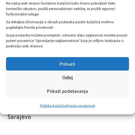
Na našoj web stranici koristimo kolačiće kako bismo poboljšali Vaše
Provjerite status vaše elektronske
korisničko iskustvo, pružili personalizirani sadržaj, te pružili sigurne I
zdravstvene kartice
funkcionalne usluge.
Za detaljne informacije o obradi podataka putem kolačića molimo
pogledajte Pravila privatnosti.
PROVJERITE STATUS
Svoje postavke možete promjeniti, odnosno datu saglasnost možete povući
putem poveznice "Upravljanje saglasnostima" koja je vidljivo istaknjuta u
podnožju web stranice.
Prihvati
Odbij
Prikaži podešavanja
Politika kolačića
Pravila privatnosti
Zavod zdravstvenog osiguranja Kantona
Sarajevo