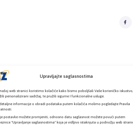
Upravljajte saglasnostima
našoj web stranici koristimo kolačiće kako bismo poboljšali Vaše korisničko iskustvo
žili personalizirani sadržaj, te pružili sigurne I funkcionalne usluge.
detaljne informacije o obradi podataka putem kolačića molimo pogledajte Pravila
vatnosti.
je postavke možete promjeniti, odnosno datu saglasnost možete povući putem
eznice "Upravljanje saglasnostima" koja je vidljivo istaknjuta u podnožju web strani