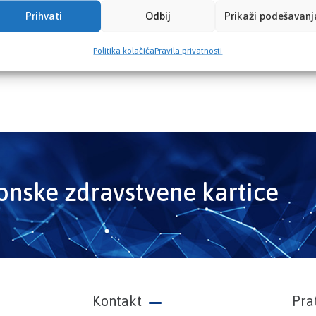
Prihvati
Odbij
Prikaži podešavanj
Politika kolačića
Pravila privatnosti
ronske zdravstvene kartice
Kontakt
Pra