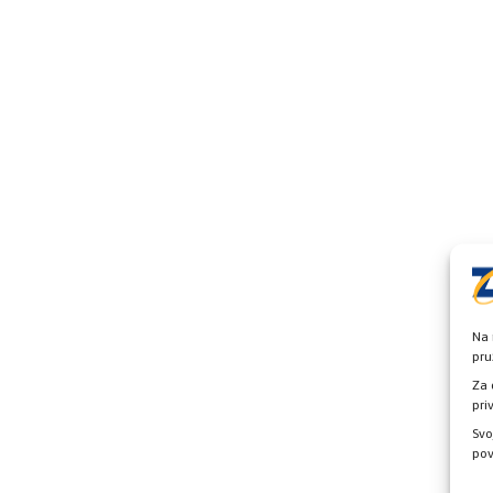
Na 
pru
Za 
pri
Svo
pov