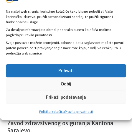
Na našoj web stranici koristimo kolačiće kako bismo poboljšali Vaše
korisničko iskustvo, pružili personalizirani sadržaj, te pružili sigurne I
funkcionalne usluge.
Provjerite status vaše elektronske
zdravstvene kartice
Za detaljne informacije o obradi podataka putem kolačića molimo
pogledajte Pravila privatnosti.
Svoje postavke možete promjeniti, odnosno datu saglasnost možete povući
putem poveznice "Upravljanje saglasnostima" koja je vidljivo istaknjuta u
PROVJERITE STATUS
podnožju web stranice.
Prihvati
Odbij
Prikaži podešavanja
Politika kolačića
Pravila privatnosti
Zavod zdravstvenog osiguranja Kantona
Sarajevo