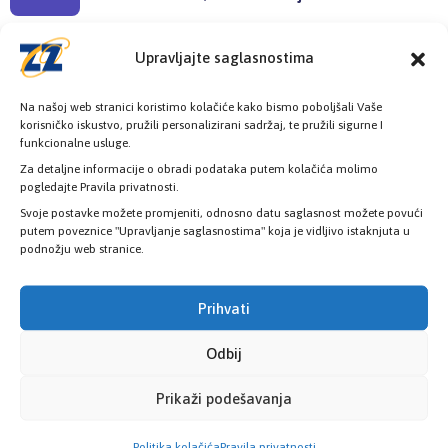
Radno vrijeme
Upravljajte saglasnostima
08:00h - 16:00h
Na našoj web stranici koristimo kolačiće kako bismo poboljšali Vaše
korisničko iskustvo, pružili personalizirani sadržaj, te pružili sigurne I
funkcionalne usluge.
Za detaljne informacije o obradi podataka putem kolačića molimo
pogledajte Pravila privatnosti.
Provjerite status vaše elektronske
Svoje postavke možete promjeniti, odnosno datu saglasnost možete povući
putem poveznice "Upravljanje saglasnostima" koja je vidljivo istaknjuta u
zdravstvene kartice
podnožju web stranice.
PROVJERITE STATUS
Prihvati
Odbij
Prikaži podešavanja
Politika kolačića
Pravila privatnosti