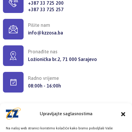
+387 33 725 200
+387 33 725 257
Pišite nam
info@kzzosa.ba
Pronađite nas
Ložionička br.2, 71 000 Sarajevo
Radno vrijeme
08:00h - 16:00h
Upravljajte saglasnostima
Provjerite status vaše elektronske
Na našoj web stranici koristimo kolačiće kako bismo poboljšali Vaše