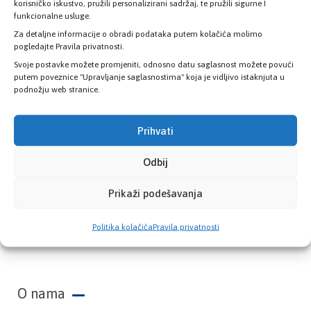
zdravstvene kartice
korisničko iskustvo, pružili personalizirani sadržaj, te pružili sigurne I
funkcionalne usluge.
Za detaljne informacije o obradi podataka putem kolačića molimo
PROVJERITE STATUS
pogledajte Pravila privatnosti.
Svoje postavke možete promjeniti, odnosno datu saglasnost možete povući
putem poveznice "Upravljanje saglasnostima" koja je vidljivo istaknjuta u
podnožju web stranice.
Prihvati
Odbij
Prikaži podešavanja
Zavod zdravstvenog osiguranja Kantona
Politika kolačića
Pravila privatnosti
Sarajevo
O nama