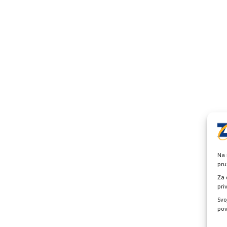
Na 
pru
Za 
pri
Svo
pov