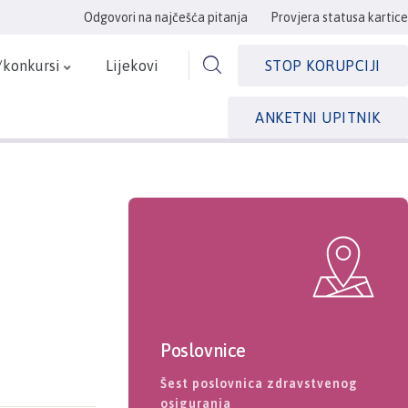
Odgovori na najčešća pitanja
Provjera statusa kartice
/konkursi
Lijekovi
STOP KORUPCIJI
ANKETNI UPITNIK
Poslovnice
Šest poslovnica zdravstvenog
osiguranja