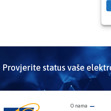
Provjerite status vaše elekt
O nama