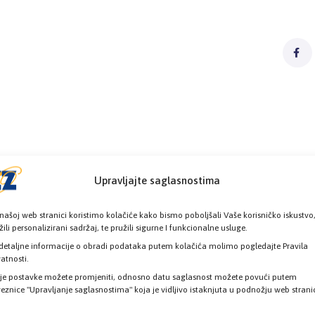
Upravljajte saglasnostima
našoj web stranici koristimo kolačiće kako bismo poboljšali Vaše korisničko iskustvo
žili personalizirani sadržaj, te pružili sigurne I funkcionalne usluge.
detaljne informacije o obradi podataka putem kolačića molimo pogledajte Pravila
vatnosti.
je postavke možete promjeniti, odnosno datu saglasnost možete povući putem
eznice "Upravljanje saglasnostima" koja je vidljivo istaknjuta u podnožju web strani