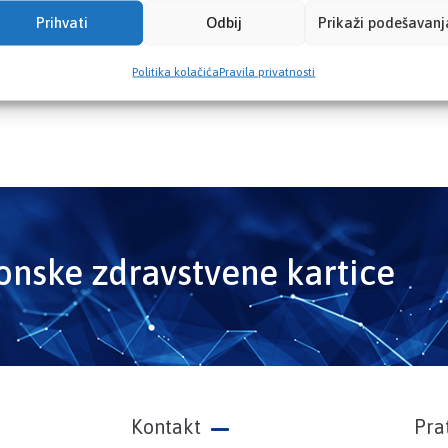
Prihvati
Odbij
Prikaži podešavanj
Politika kolačića
Pravila privatnosti
ronske zdravstvene kartice
Kontakt
Pra