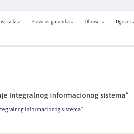
ost rada
Prava osiguranika
Obrasci
Ugovori
je integralnog informacionog sistema”
ntegralnog informacionog sistema”