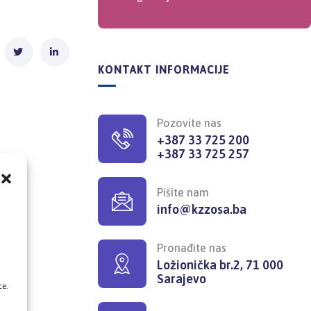
KONTAKT INFORMACIJE
Pozovite nas
+387 33 725 200
+387 33 725 257
Pišite nam
info@kzzosa.ba
,
Pronađite nas
Ložionička br.2, 71 000
Sarajevo
ce.