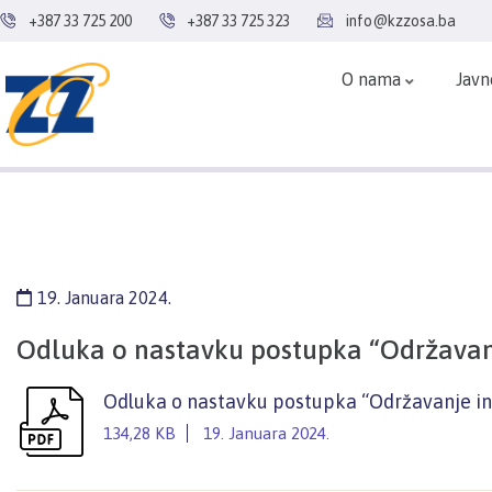
+387 33 725 200
+387 33 725 323
info@kzzosa.ba
O nama
Javn
19. Januara 2024.
Odluka o nastavku postupka “Održavan
Odluka o nastavku postupka “Održavanje i
134,28 KB
19. Januara 2024.