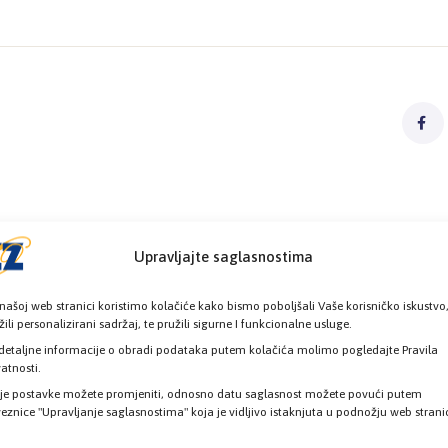
Upravljajte saglasnostima
našoj web stranici koristimo kolačiće kako bismo poboljšali Vaše korisničko iskustvo
žili personalizirani sadržaj, te pružili sigurne I funkcionalne usluge.
detaljne informacije o obradi podataka putem kolačića molimo pogledajte Pravila
vatnosti.
je postavke možete promjeniti, odnosno datu saglasnost možete povući putem
eznice "Upravljanje saglasnostima" koja je vidljivo istaknjuta u podnožju web strani