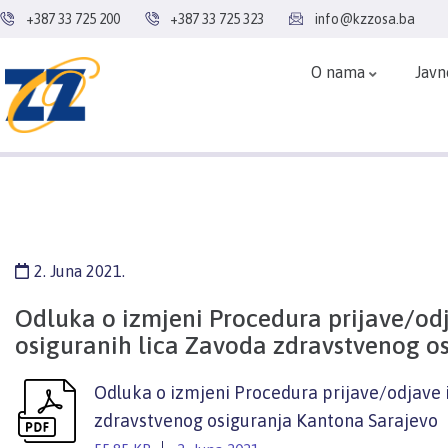
+387 33 725 200
+387 33 725 323
info@kzzosa.ba
O nama
Javn
2. Juna 2021.
Odluka o izmjeni Procedura prijave/od
osiguranih lica Zavoda zdravstvenog o
Odluka o izmjeni Procedura prijave/odjave 
zdravstvenog osiguranja Kantona Sarajevo