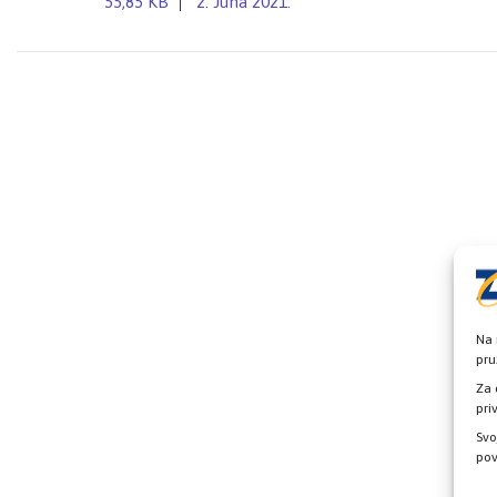
55,85 KB
2. Juna 2021.
Na 
pru
Za 
pri
Svo
pov