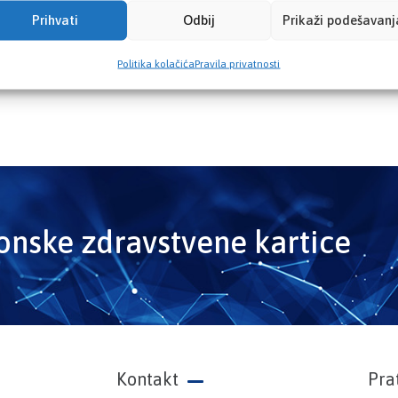
Prihvati
Odbij
Prikaži podešavanj
Politika kolačića
Pravila privatnosti
ronske zdravstvene kartice
Kontakt
Pra