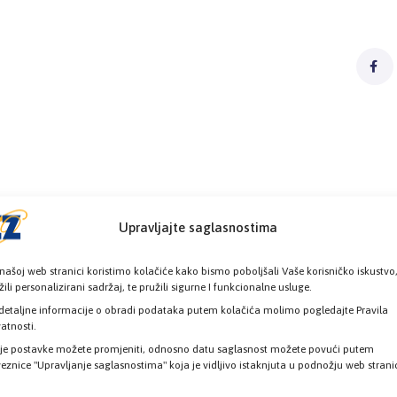
Upravljajte saglasnostima
našoj web stranici koristimo kolačiće kako bismo poboljšali Vaše korisničko iskustvo
žili personalizirani sadržaj, te pružili sigurne I funkcionalne usluge.
detaljne informacije o obradi podataka putem kolačića molimo pogledajte Pravila
vatnosti.
je postavke možete promjeniti, odnosno datu saglasnost možete povući putem
eznice "Upravljanje saglasnostima" koja je vidljivo istaknjuta u podnožju web strani