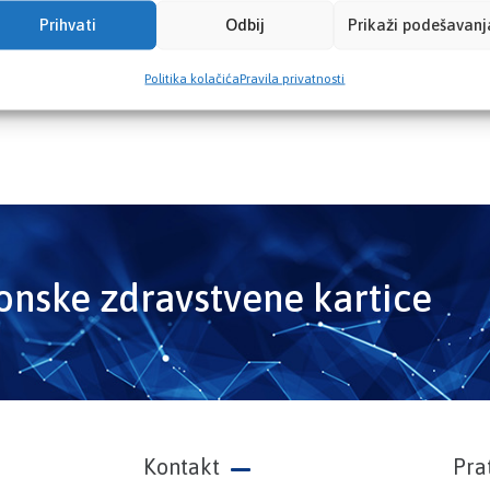
Prihvati
Odbij
Prikaži podešavanj
Politika kolačića
Pravila privatnosti
ronske zdravstvene kartice
Kontakt
Pra