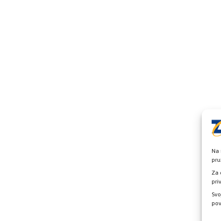
Na 
pru
Za 
pri
Svo
pov