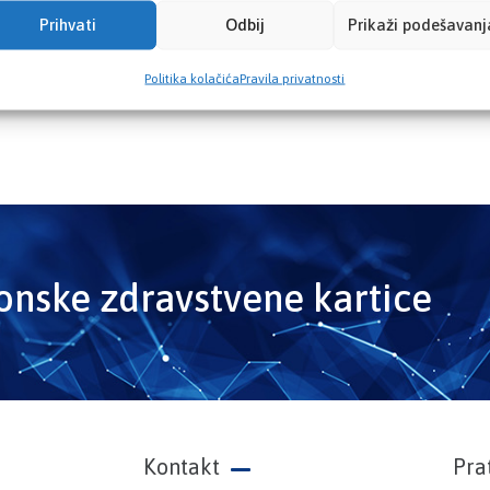
Prihvati
Odbij
Prikaži podešavanj
Politika kolačića
Pravila privatnosti
ronske zdravstvene kartice
Kontakt
Pra