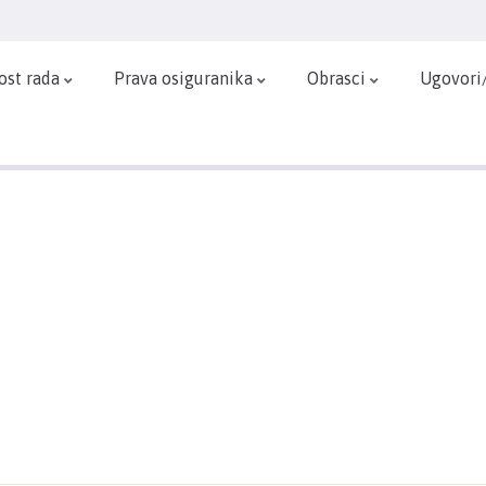
ost rada
Prava osiguranika
Obrasci
Ugovori