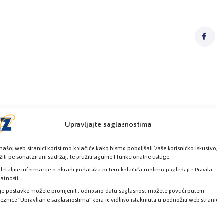
Upravljajte saglasnostima
našoj web stranici koristimo kolačiće kako bismo poboljšali Vaše korisničko iskustvo
žili personalizirani sadržaj, te pružili sigurne I funkcionalne usluge.
detaljne informacije o obradi podataka putem kolačića molimo pogledajte Pravila
vatnosti.
je postavke možete promjeniti, odnosno datu saglasnost možete povući putem
eznice "Upravljanje saglasnostima" koja je vidljivo istaknjuta u podnožju web strani