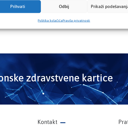
Prihvati
Odbij
Prikaži podešavanj
Politika kolačića
Pravila privatnosti
ronske zdravstvene kartice
Kontakt
Pra