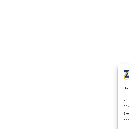
Na 
pru
Za 
pri
Svo
pov