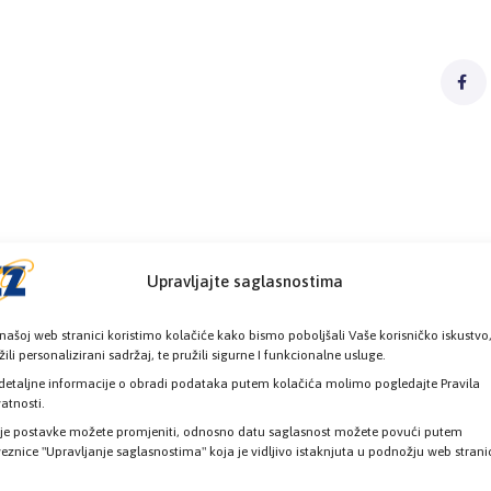
Upravljajte saglasnostima
našoj web stranici koristimo kolačiće kako bismo poboljšali Vaše korisničko iskustvo
žili personalizirani sadržaj, te pružili sigurne I funkcionalne usluge.
detaljne informacije o obradi podataka putem kolačića molimo pogledajte Pravila
vatnosti.
je postavke možete promjeniti, odnosno datu saglasnost možete povući putem
eznice "Upravljanje saglasnostima" koja je vidljivo istaknjuta u podnožju web strani