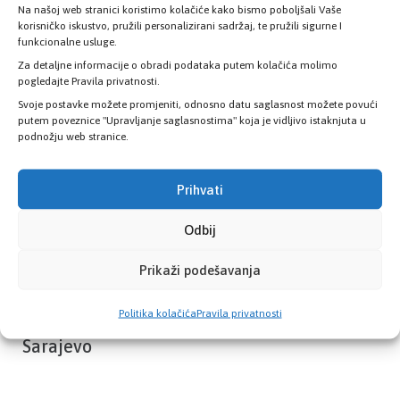
Na našoj web stranici koristimo kolačiće kako bismo poboljšali Vaše
Provjerite status vaše elektronske
korisničko iskustvo, pružili personalizirani sadržaj, te pružili sigurne I
zdravstvene kartice
funkcionalne usluge.
Za detaljne informacije o obradi podataka putem kolačića molimo
pogledajte Pravila privatnosti.
PROVJERITE STATUS
Svoje postavke možete promjeniti, odnosno datu saglasnost možete povući
putem poveznice "Upravljanje saglasnostima" koja je vidljivo istaknjuta u
podnožju web stranice.
Prihvati
Odbij
Prikaži podešavanja
Politika kolačića
Pravila privatnosti
Zavod zdravstvenog osiguranja Kantona
Sarajevo