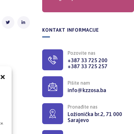
KONTAKT INFORMACIJE
Pozovite nas
+387 33 725 200
+387 33 725 257
Pišite nam
info@kzzosa.ba
,
Pronađite nas
Ložionička br.2, 71 000
Sarajevo
ce.