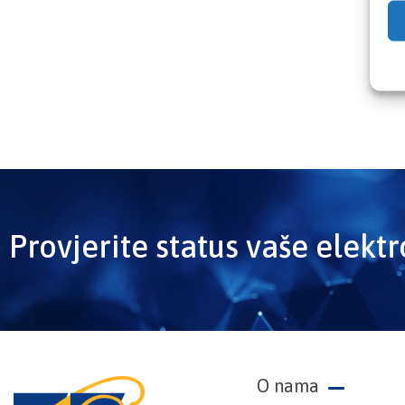
Provjerite status vaše elekt
O nama