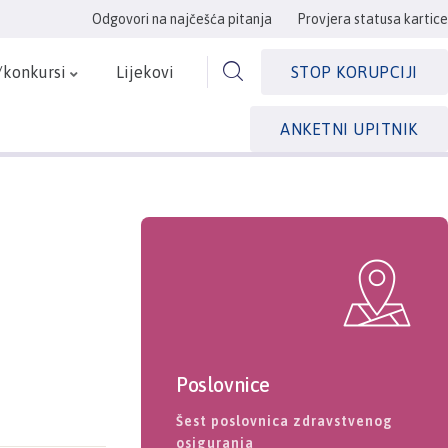
Odgovori na najčešća pitanja
Provjera statusa kartice
/konkursi
Lijekovi
STOP KORUPCIJI
ANKETNI UPITNIK
Poslovnice
Šest poslovnica zdravstvenog
osiguranja