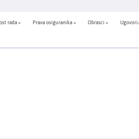
ost rada
Prava osiguranika
Obrasci
Ugovori