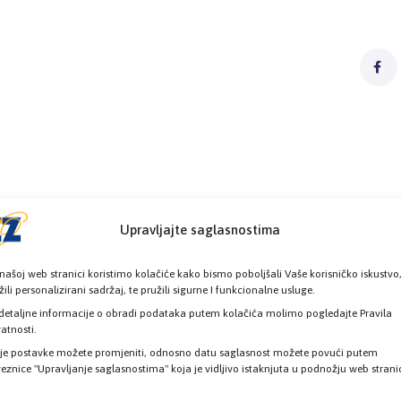
Upravljajte saglasnostima
našoj web stranici koristimo kolačiće kako bismo poboljšali Vaše korisničko iskustvo
žili personalizirani sadržaj, te pružili sigurne I funkcionalne usluge.
detaljne informacije o obradi podataka putem kolačića molimo pogledajte Pravila
vatnosti.
je postavke možete promjeniti, odnosno datu saglasnost možete povući putem
eznice "Upravljanje saglasnostima" koja je vidljivo istaknjuta u podnožju web strani