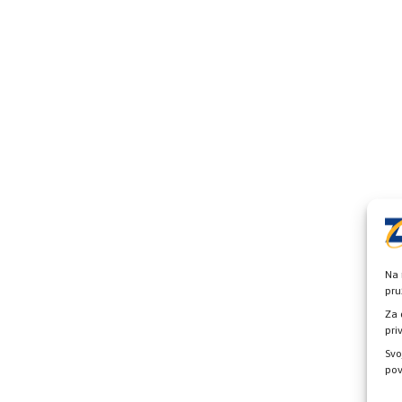
Na 
pru
Za 
pri
Svo
pov