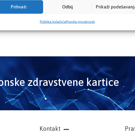
Prihvati
Odbij
Prikaži podešavanj
Politika kolačića
Pravila privatnosti
ronske zdravstvene kartice
Kontakt
Pra