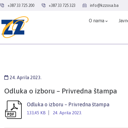
+387 33 725 200
+387 33 725 323
info@kzzosa.ba
O nama
Javn
24. Aprila 2023.
Odluka o izboru – Privredna štampa
Odluka o izboru – Privredna štampa
133,45 KB
24. Aprila 2023.