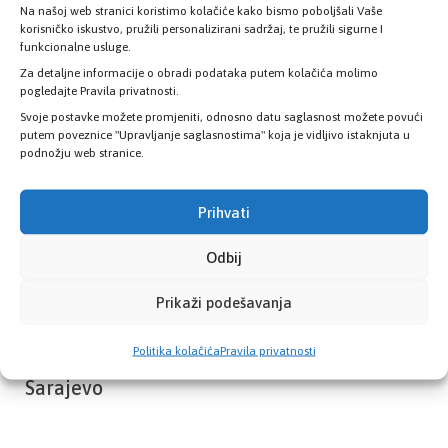
Na našoj web stranici koristimo kolačiće kako bismo poboljšali Vaše
Provjerite status vaše elektronske
korisničko iskustvo, pružili personalizirani sadržaj, te pružili sigurne I
zdravstvene kartice
funkcionalne usluge.
Za detaljne informacije o obradi podataka putem kolačića molimo
pogledajte Pravila privatnosti.
PROVJERITE STATUS
Svoje postavke možete promjeniti, odnosno datu saglasnost možete povući
putem poveznice "Upravljanje saglasnostima" koja je vidljivo istaknjuta u
podnožju web stranice.
Prihvati
Odbij
Prikaži podešavanja
Politika kolačića
Pravila privatnosti
Zavod zdravstvenog osiguranja Kantona
Sarajevo