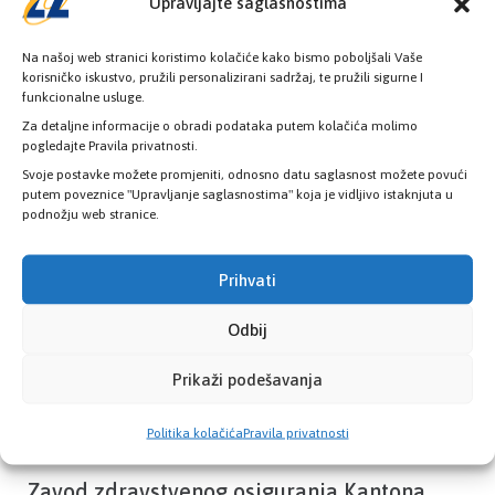
Upravljajte saglasnostima
Na našoj web stranici koristimo kolačiće kako bismo poboljšali Vaše
korisničko iskustvo, pružili personalizirani sadržaj, te pružili sigurne I
funkcionalne usluge.
Provjerite status vaše elektronske
Za detaljne informacije o obradi podataka putem kolačića molimo
zdravstvene kartice
pogledajte Pravila privatnosti.
Svoje postavke možete promjeniti, odnosno datu saglasnost možete povući
putem poveznice "Upravljanje saglasnostima" koja je vidljivo istaknjuta u
PROVJERITE STATUS
podnožju web stranice.
Prihvati
Odbij
Prikaži podešavanja
Politika kolačića
Pravila privatnosti
Zavod zdravstvenog osiguranja Kantona