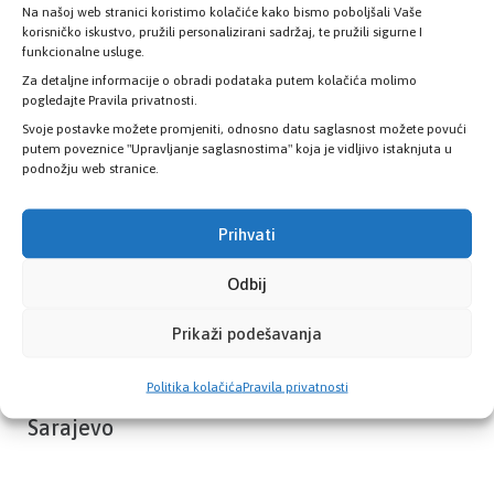
Na našoj web stranici koristimo kolačiće kako bismo poboljšali Vaše
Provjerite status vaše elektronske
korisničko iskustvo, pružili personalizirani sadržaj, te pružili sigurne I
zdravstvene kartice
funkcionalne usluge.
Za detaljne informacije o obradi podataka putem kolačića molimo
pogledajte Pravila privatnosti.
PROVJERITE STATUS
Svoje postavke možete promjeniti, odnosno datu saglasnost možete povući
putem poveznice "Upravljanje saglasnostima" koja je vidljivo istaknjuta u
podnožju web stranice.
Prihvati
Odbij
Prikaži podešavanja
Politika kolačića
Pravila privatnosti
Zavod zdravstvenog osiguranja Kantona
Sarajevo