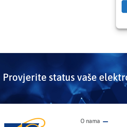
Provjerite status vaše elekt
O nama