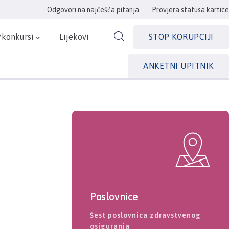
Odgovori na najčešća pitanja
Provjera statusa kartice
/konkursi
Lijekovi
STOP KORUPCIJI
ANKETNI UPITNIK
Poslovnice
Šest poslovnica zdravstvenog
osiguranja