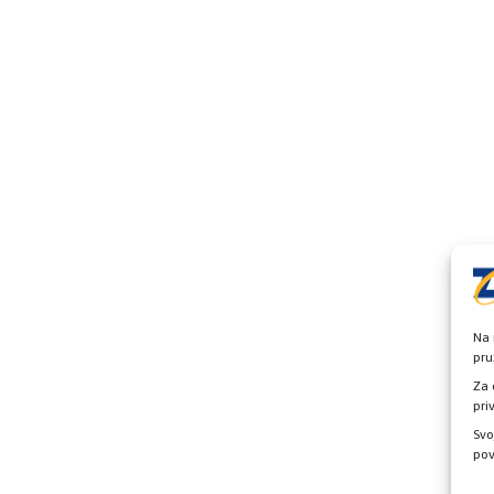
Na 
pru
Za 
pri
Svo
pov