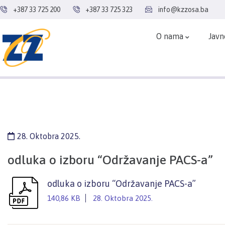
+387 33 725 200
+387 33 725 323
info@kzzosa.ba
O nama
Javn
28. Oktobra 2025.
odluka o izboru “Održavanje PACS-a”
odluka o izboru “Održavanje PACS-a”
140,86 KB
28. Oktobra 2025.