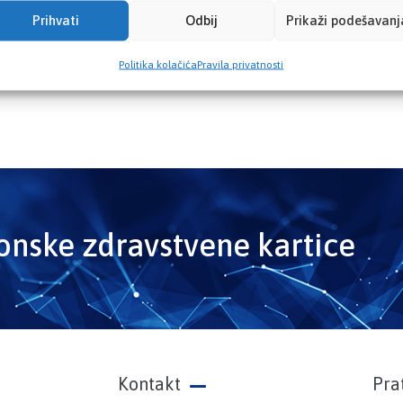
Prihvati
Odbij
Prikaži podešavanj
Politika kolačića
Pravila privatnosti
ronske zdravstvene kartice
Kontakt
Pra