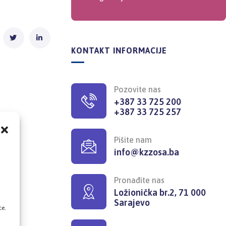
KONTAKT INFORMACIJE
Pozovite nas
+387 33 725 200
+387 33 725 257
Pišite nam
info@kzzosa.ba
,
Pronađite nas
Ložionička br.2, 71 000
Sarajevo
ce.