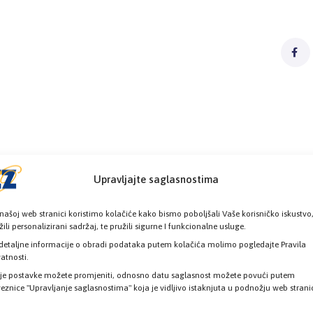
Upravljajte saglasnostima
našoj web stranici koristimo kolačiće kako bismo poboljšali Vaše korisničko iskustvo
žili personalizirani sadržaj, te pružili sigurne I funkcionalne usluge.
detaljne informacije o obradi podataka putem kolačića molimo pogledajte Pravila
vatnosti.
je postavke možete promjeniti, odnosno datu saglasnost možete povući putem
eznice "Upravljanje saglasnostima" koja je vidljivo istaknjuta u podnožju web strani