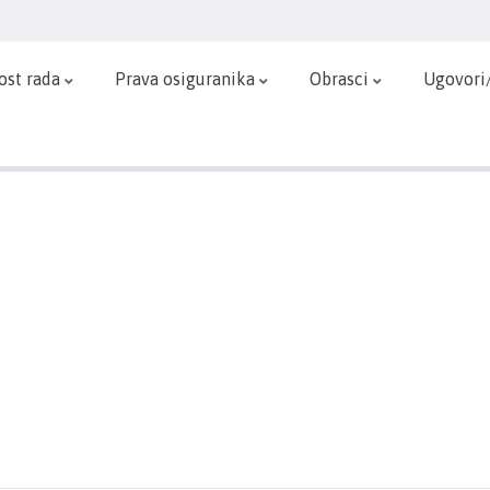
ost rada
Prava osiguranika
Obrasci
Ugovori