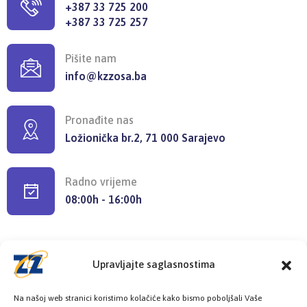
+387 33 725 200
+387 33 725 257
Pišite nam
info@kzzosa.ba
Pronađite nas
Ložionička br.2, 71 000 Sarajevo
Radno vrijeme
08:00h - 16:00h
Upravljajte saglasnostima
Provjerite status vaše elektronske
Na našoj web stranici koristimo kolačiće kako bismo poboljšali Vaše