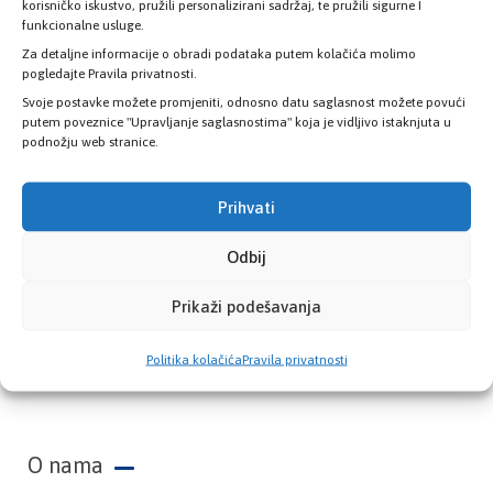
zdravstvene kartice
korisničko iskustvo, pružili personalizirani sadržaj, te pružili sigurne I
funkcionalne usluge.
Za detaljne informacije o obradi podataka putem kolačića molimo
PROVJERITE STATUS
pogledajte Pravila privatnosti.
Svoje postavke možete promjeniti, odnosno datu saglasnost možete povući
putem poveznice "Upravljanje saglasnostima" koja je vidljivo istaknjuta u
podnožju web stranice.
Prihvati
Odbij
Prikaži podešavanja
Zavod zdravstvenog osiguranja Kantona
Politika kolačića
Pravila privatnosti
Sarajevo
O nama