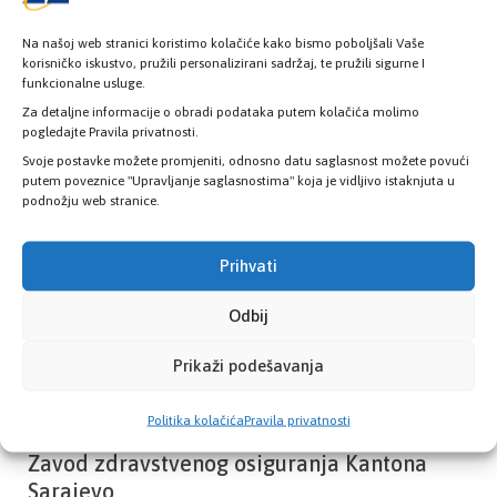
Na našoj web stranici koristimo kolačiće kako bismo poboljšali Vaše
korisničko iskustvo, pružili personalizirani sadržaj, te pružili sigurne I
funkcionalne usluge.
Provjerite status vaše elektronske
zdravstvene kartice
Za detaljne informacije o obradi podataka putem kolačića molimo
pogledajte Pravila privatnosti.
Svoje postavke možete promjeniti, odnosno datu saglasnost možete povući
putem poveznice "Upravljanje saglasnostima" koja je vidljivo istaknjuta u
PROVJERITE STATUS
podnožju web stranice.
Prihvati
Odbij
Prikaži podešavanja
Politika kolačića
Pravila privatnosti
Zavod zdravstvenog osiguranja Kantona
Sarajevo