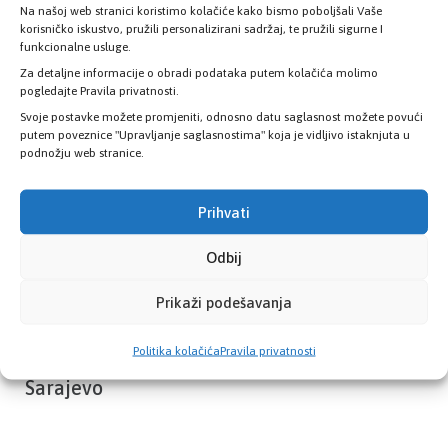
Na našoj web stranici koristimo kolačiće kako bismo poboljšali Vaše
Provjerite status vaše elektronske
korisničko iskustvo, pružili personalizirani sadržaj, te pružili sigurne I
zdravstvene kartice
funkcionalne usluge.
Za detaljne informacije o obradi podataka putem kolačića molimo
pogledajte Pravila privatnosti.
PROVJERITE STATUS
Svoje postavke možete promjeniti, odnosno datu saglasnost možete povući
putem poveznice "Upravljanje saglasnostima" koja je vidljivo istaknjuta u
podnožju web stranice.
Prihvati
Odbij
Prikaži podešavanja
Politika kolačića
Pravila privatnosti
Zavod zdravstvenog osiguranja Kantona
Sarajevo