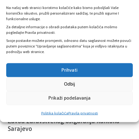
Na našoj web stranici koristimo kolačiće kako bismo poboljšali Vaše
korisničko iskustvo, pružili personalizirani sadržaj, te pružili sigurne I
Provjerite status vaše elektronske
funkcionalne usluge.
zdravstvene kartice
Za detaljne informacije o obradi podataka putem kolačića molimo
pogledajte Pravila privatnosti.
Svoje postavke možete promjeniti, odnosno datu saglasnost možete povući
PROVJERITE STATUS
putem poveznice "Upravljanje saglasnostima" koja je vidljivo istaknjuta u
podnožju web stranice.
Prihvati
Odbij
Prikaži podešavanja
Politika kolačića
Pravila privatnosti
Zavod zdravstvenog osiguranja Kantona
Sarajevo