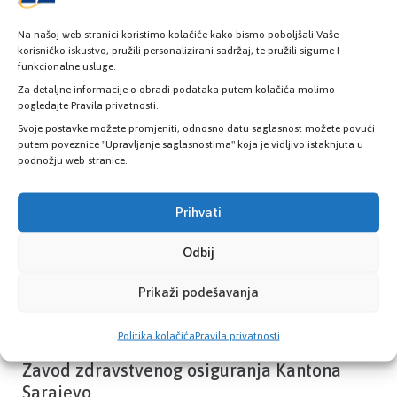
Na našoj web stranici koristimo kolačiće kako bismo poboljšali Vaše
korisničko iskustvo, pružili personalizirani sadržaj, te pružili sigurne I
funkcionalne usluge.
Provjerite status vaše elektronske
zdravstvene kartice
Za detaljne informacije o obradi podataka putem kolačića molimo
pogledajte Pravila privatnosti.
Svoje postavke možete promjeniti, odnosno datu saglasnost možete povući
putem poveznice "Upravljanje saglasnostima" koja je vidljivo istaknjuta u
PROVJERITE STATUS
podnožju web stranice.
Prihvati
Odbij
Prikaži podešavanja
Politika kolačića
Pravila privatnosti
Zavod zdravstvenog osiguranja Kantona
Sarajevo