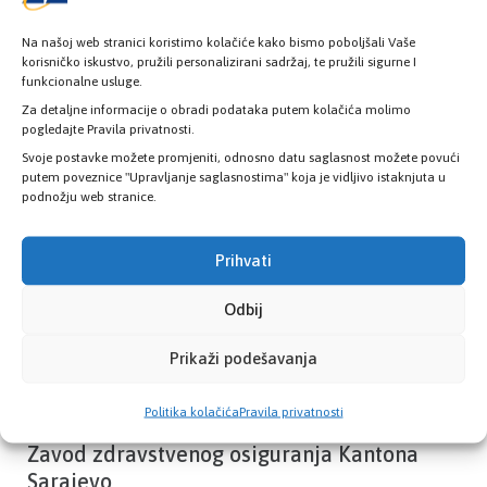
Na našoj web stranici koristimo kolačiće kako bismo poboljšali Vaše
korisničko iskustvo, pružili personalizirani sadržaj, te pružili sigurne I
funkcionalne usluge.
Provjerite status vaše elektronske
zdravstvene kartice
Za detaljne informacije o obradi podataka putem kolačića molimo
pogledajte Pravila privatnosti.
Svoje postavke možete promjeniti, odnosno datu saglasnost možete povući
putem poveznice "Upravljanje saglasnostima" koja je vidljivo istaknjuta u
PROVJERITE STATUS
podnožju web stranice.
Prihvati
Odbij
Prikaži podešavanja
Politika kolačića
Pravila privatnosti
Zavod zdravstvenog osiguranja Kantona
Sarajevo