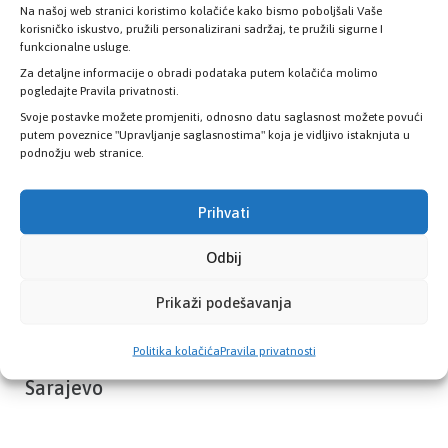
Na našoj web stranici koristimo kolačiće kako bismo poboljšali Vaše
Provjerite status vaše elektronske
korisničko iskustvo, pružili personalizirani sadržaj, te pružili sigurne I
zdravstvene kartice
funkcionalne usluge.
Za detaljne informacije o obradi podataka putem kolačića molimo
pogledajte Pravila privatnosti.
PROVJERITE STATUS
Svoje postavke možete promjeniti, odnosno datu saglasnost možete povući
putem poveznice "Upravljanje saglasnostima" koja je vidljivo istaknjuta u
podnožju web stranice.
Prihvati
Odbij
Prikaži podešavanja
Politika kolačića
Pravila privatnosti
Zavod zdravstvenog osiguranja Kantona
Sarajevo