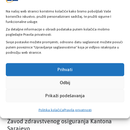
Na našoj web stranici koristimo kolačiće kako bismo poboljšali Vaše
korisničko iskustvo, pružili personalizirani sadržaj, te pružili sigurne I
funkcionalne usluge.
Provjerite status vaše elektronske
zdravstvene kartice
Za detaljne informacije o obradi podataka putem kolačića molimo
pogledajte Pravila privatnosti.
Svoje postavke možete promjeniti, odnosno datu saglasnost možete povući
putem poveznice "Upravljanje saglasnostima" koja je vidljivo istaknjuta u
PROVJERITE STATUS
podnožju web stranice.
Prihvati
Odbij
Prikaži podešavanja
Politika kolačića
Pravila privatnosti
Zavod zdravstvenog osiguranja Kantona
Sarajevo