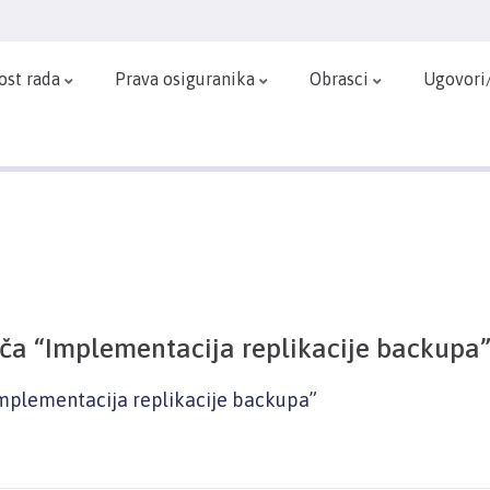
ost rada
Prava osiguranika
Obrasci
Ugovori
ča “Implementacija replikacije backupa
Implementacija replikacije backupa”