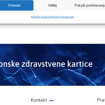
Prihvati
Odbij
Prikaži podešavanj
Politika kolačića
Pravila privatnosti
ronske zdravstvene kartice
Kontakt
Pra