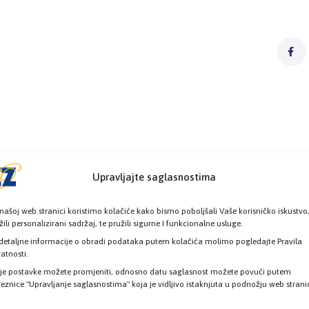
Upravljajte saglasnostima
našoj web stranici koristimo kolačiće kako bismo poboljšali Vaše korisničko iskustvo
žili personalizirani sadržaj, te pružili sigurne I funkcionalne usluge.
detaljne informacije o obradi podataka putem kolačića molimo pogledajte Pravila
vatnosti.
je postavke možete promjeniti, odnosno datu saglasnost možete povući putem
eznice "Upravljanje saglasnostima" koja je vidljivo istaknjuta u podnožju web strani