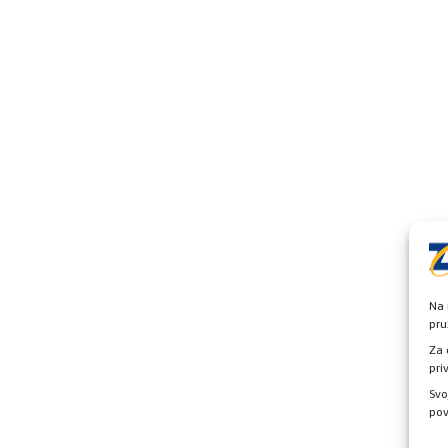
Na 
pru
Za 
pri
Svo
pov