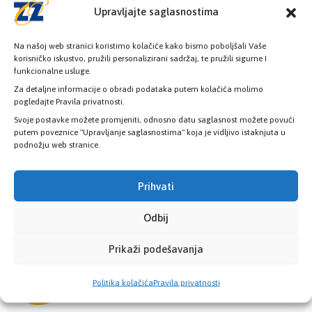
08:00h - 16:00h
Upravljajte saglasnostima
Na našoj web stranici koristimo kolačiće kako bismo poboljšali Vaše
korisničko iskustvo, pružili personalizirani sadržaj, te pružili sigurne I
funkcionalne usluge.
Za detaljne informacije o obradi podataka putem kolačića molimo
Provjerite status vaše elektronske
pogledajte Pravila privatnosti.
zdravstvene kartice
Svoje postavke možete promjeniti, odnosno datu saglasnost možete povući
putem poveznice "Upravljanje saglasnostima" koja je vidljivo istaknjuta u
podnožju web stranice.
PROVJERITE STATUS
Prihvati
Odbij
Prikaži podešavanja
Politika kolačića
Pravila privatnosti