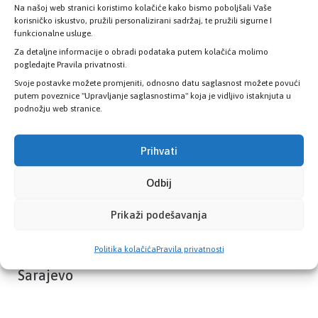
Na našoj web stranici koristimo kolačiće kako bismo poboljšali Vaše
Provjerite status vaše elektronske
korisničko iskustvo, pružili personalizirani sadržaj, te pružili sigurne I
zdravstvene kartice
funkcionalne usluge.
Za detaljne informacije o obradi podataka putem kolačića molimo
pogledajte Pravila privatnosti.
PROVJERITE STATUS
Svoje postavke možete promjeniti, odnosno datu saglasnost možete povući
putem poveznice "Upravljanje saglasnostima" koja je vidljivo istaknjuta u
podnožju web stranice.
Prihvati
Odbij
Prikaži podešavanja
Politika kolačića
Pravila privatnosti
Zavod zdravstvenog osiguranja Kantona
Sarajevo