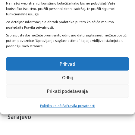
Na našoj web stranici koristimo kolačiće kako bismo poboljšali Vaše
Provjerite status vaše elektronske
korisničko iskustvo, pružili personalizirani sadržaj, te pružili sigurne I
zdravstvene kartice
funkcionalne usluge.
Za detaljne informacije o obradi podataka putem kolačića molimo
pogledajte Pravila privatnosti.
PROVJERITE STATUS
Svoje postavke možete promjeniti, odnosno datu saglasnost možete povući
putem poveznice "Upravljanje saglasnostima" koja je vidljivo istaknjuta u
podnožju web stranice.
Prihvati
Odbij
Prikaži podešavanja
Politika kolačića
Pravila privatnosti
Zavod zdravstvenog osiguranja Kantona
Sarajevo