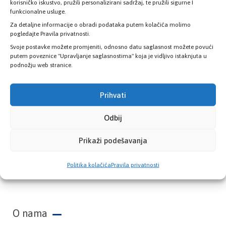
zdravstvene kartice
korisničko iskustvo, pružili personalizirani sadržaj, te pružili sigurne I
funkcionalne usluge.
Za detaljne informacije o obradi podataka putem kolačića molimo
PROVJERITE STATUS
pogledajte Pravila privatnosti.
Svoje postavke možete promjeniti, odnosno datu saglasnost možete povući
putem poveznice "Upravljanje saglasnostima" koja je vidljivo istaknjuta u
podnožju web stranice.
Prihvati
Odbij
Prikaži podešavanja
Zavod zdravstvenog osiguranja Kantona
Politika kolačića
Pravila privatnosti
Sarajevo
O nama