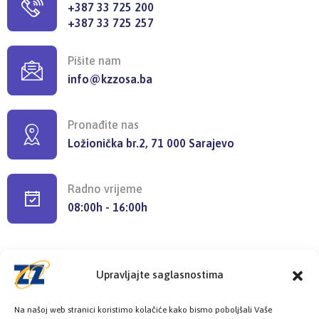
+387 33 725 200
+387 33 725 257
Pišite nam
info@kzzosa.ba
Pronađite nas
Ložionička br.2, 71 000 Sarajevo
Radno vrijeme
08:00h - 16:00h
Upravljajte saglasnostima
Provjerite status vaše elektronske
Na našoj web stranici koristimo kolačiće kako bismo poboljšali Vaše