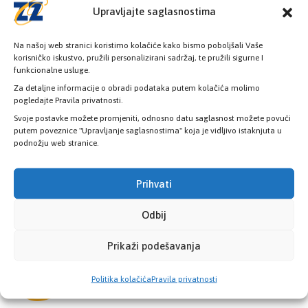
08:00h - 16:00h
Upravljajte saglasnostima
Na našoj web stranici koristimo kolačiće kako bismo poboljšali Vaše
korisničko iskustvo, pružili personalizirani sadržaj, te pružili sigurne I
funkcionalne usluge.
Za detaljne informacije o obradi podataka putem kolačića molimo
Provjerite status vaše elektronske
pogledajte Pravila privatnosti.
zdravstvene kartice
Svoje postavke možete promjeniti, odnosno datu saglasnost možete povući
putem poveznice "Upravljanje saglasnostima" koja je vidljivo istaknjuta u
podnožju web stranice.
PROVJERITE STATUS
Prihvati
Odbij
Prikaži podešavanja
Politika kolačića
Pravila privatnosti