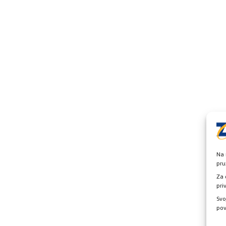
Na 
pru
Za 
pri
Svo
pov