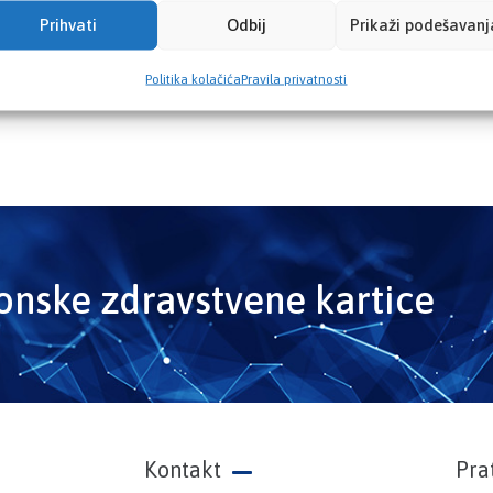
Prihvati
Odbij
Prikaži podešavanj
Politika kolačića
Pravila privatnosti
ronske zdravstvene kartice
Kontakt
Pra