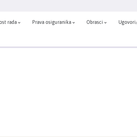
ost rada
Prava osiguranika
Obrasci
Ugovori