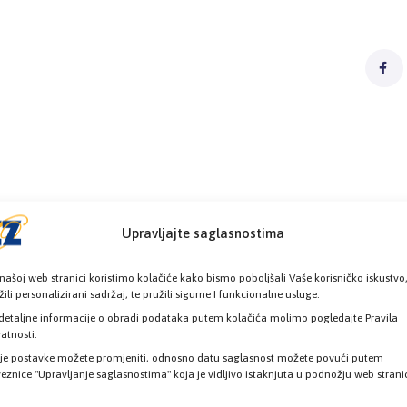
Upravljajte saglasnostima
našoj web stranici koristimo kolačiće kako bismo poboljšali Vaše korisničko iskustvo
žili personalizirani sadržaj, te pružili sigurne I funkcionalne usluge.
detaljne informacije o obradi podataka putem kolačića molimo pogledajte Pravila
vatnosti.
je postavke možete promjeniti, odnosno datu saglasnost možete povući putem
eznice "Upravljanje saglasnostima" koja je vidljivo istaknjuta u podnožju web strani