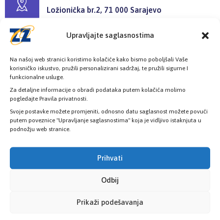
Ložionička br.2, 71 000 Sarajevo
Upravljajte saglasnostima
Radno vrijeme
08:00h - 16:00h
Na našoj web stranici koristimo kolačiće kako bismo poboljšali Vaše
korisničko iskustvo, pružili personalizirani sadržaj, te pružili sigurne I
funkcionalne usluge.
Za detaljne informacije o obradi podataka putem kolačića molimo
pogledajte Pravila privatnosti.
Svoje postavke možete promjeniti, odnosno datu saglasnost možete povući
Provjerite status vaše elektronske
putem poveznice "Upravljanje saglasnostima" koja je vidljivo istaknjuta u
podnožju web stranice.
zdravstvene kartice
Prihvati
PROVJERITE STATUS
Odbij
Prikaži podešavanja